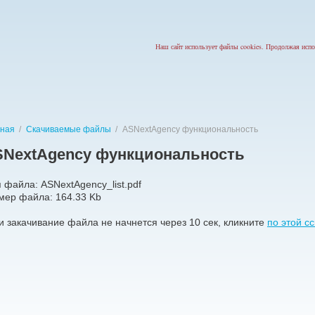
Наш сайт использует файлы cookies. Продолжая испо
вная
/
Скачиваемые файлы
/
ASNextAgency функциональность
NextAgency функциональность
 файла: ASNextAgency_list.pdf
мер файла: 164.33 Kb
и закачивание файла не начнется через 10 сек, кликните
по этой с