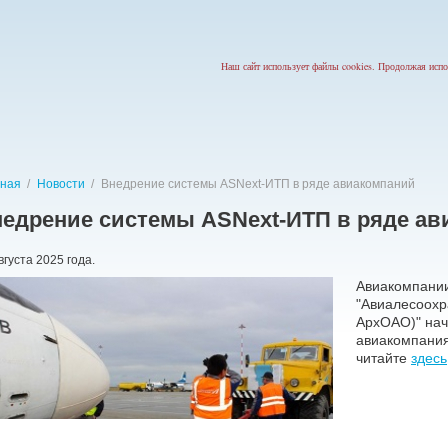
Наш сайт использует файлы cookies. Продолжая испо
вная
/
Новости
/
Внедрение системы ASNext-ИТП в ряде авиакомпаний
едрение системы ASNext-ИТП в ряде а
вгуста 2025 года.
Авиакомпании
"Авиалесоохр
АрхОАО)" нач
авиакомпания
читайте
здесь