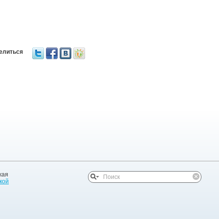
елиться
жая
кой