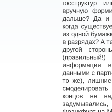
госструктур и
вручную форми
дальше? Да и 
когда существу
из одной бумажк
в разрядах? А т
другой сторо
(правильный!
информация в
данными с партн
то же), лишни
смоделировать
концов не н
задумывались,
Франкфурт-на-М