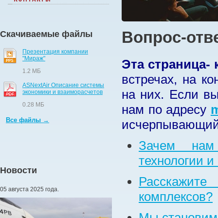
Вопрос-отв
Скачиваемые файлы
Презентация компании
"Мираж"
Эта
страница- 
1.2 МБ
встречах, на к
ASNextAir Описание системы
на них. Если в
экономики и взаиморасчетов
0.28 МБ
нам по адресу
m
Все файлы →
исчерпывающий
Зачем нам
технологии и
Новости
Расскажите
05 августа 2025 года.
комплексов?
Мы становим