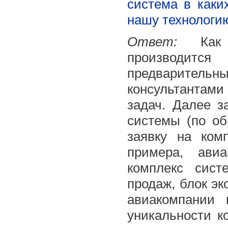
система в каки
нашу технологи
Ответ:
Как п
производит
предварител
консультантам
задач. Далее з
системы (по об
заявку на ком
примера, ави
комплекс сист
продаж, блок эк
авиакомпании 
уникальности к