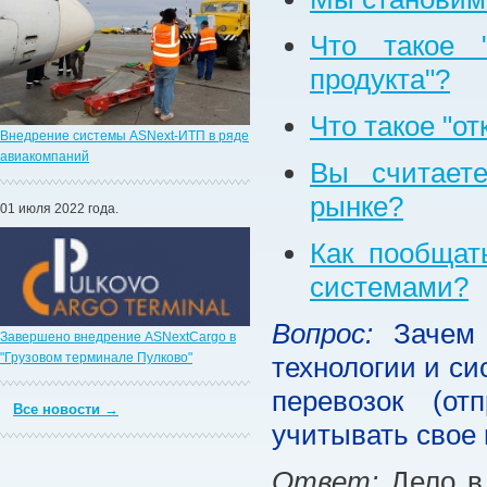
Что такое "
продукта"?
Что такое "о
Внедрение системы ASNext-ИТП в ряде
авиакомпаний
Вы считает
рынке?
01 июля 2022 года.
Как пообщат
системами?
Вопрос:
Зачем 
Завершено внедрение ASNextCargo в
"Грузовом терминале Пулково"
технологии и с
перевозок (от
Все новости →
учитывать свое п
Ответ:
Дело в 