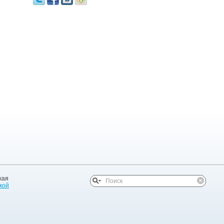
жая
кой