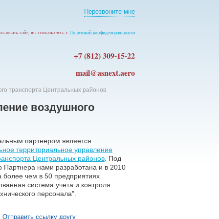
Перезвоните мне
льзовать сайт, вы соглашаетесь с
Политикой конфиденциальности
+7 (812) 309-15-22
mail@asnext.aero
го транспорта Центральных районов
ление воздушного
альным партнером является
ное территориальное управление
ранспорта Центральных районов
. Под
о Партнера нами разработана и в 2010
а более чем в 50 предприятиях
ованная система учета и контроля
хнического персонала".
Отправить ссылку другу