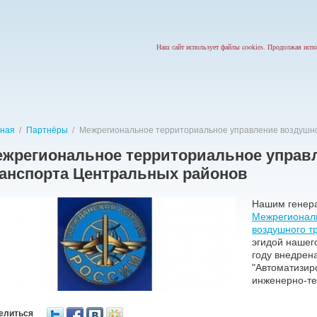
Наш сайт использует файлы cookies. Продолжая испо
вная
/
Партнёры
/
Межрегиональное территориальное управление воздушно
жрегиональное территориальное управ
анспорта Центральных районов
Нашим генер
Межрегиональ
воздушного т
эгидой нашег
году внедрен
"Автоматизир
инженерно-те
елиться